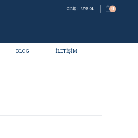
0
GİRİŞ
|
ÜYE OL
BLOG
İLETİŞİM