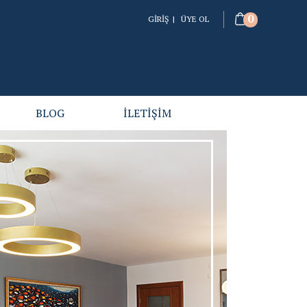
0
GİRİŞ
|
ÜYE OL
BLOG
İLETİŞİM